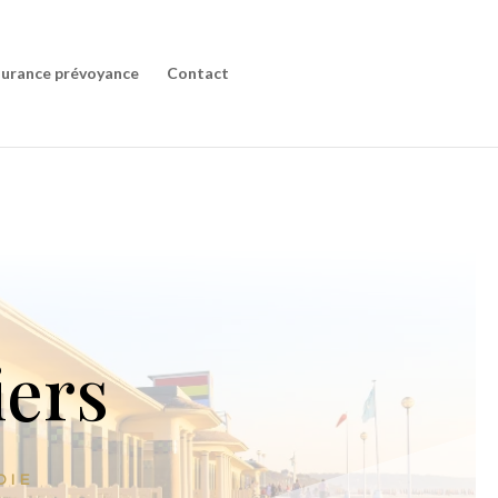
r
urance prévoyance
Contact
iers
DIE