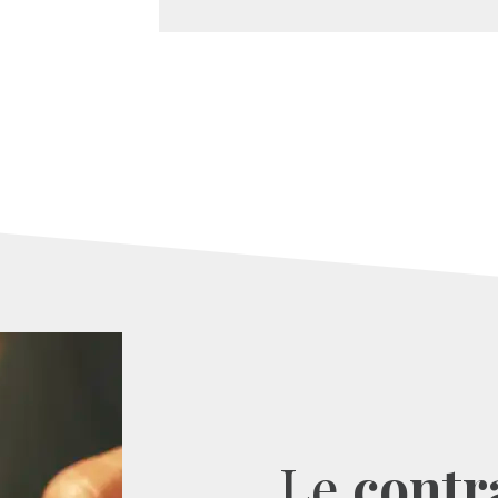
Le
contr