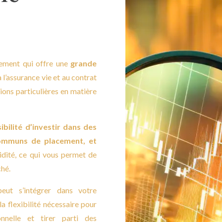
ement qui offre une
grande
 l’assurance vie et au contrat
tions particulières en matière
bilité d’investir dans des
communs de placement, et
uidité, ce qui vous permet de
ché.
ut s’intégrer dans votre
la flexibilité nécessaire pour
onnelle et tirer parti des