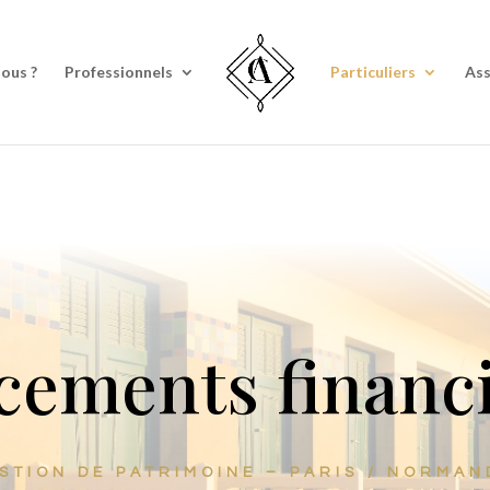
ype d'investisseur êtes-vous ?
Répondez à notre quiz pour le savoi
ous ?
Professionnels
Particuliers
Ass
cements financ
STION DE PATRIMOINE – PARIS / NORMAN