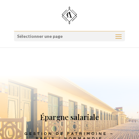
Quel type d'investisseur êtes-vous ?
Répondre au quiz
Sélectionner une page
Épargne salariale
GESTION DE PATRIMOINE –
PARIS / NORMANDIE