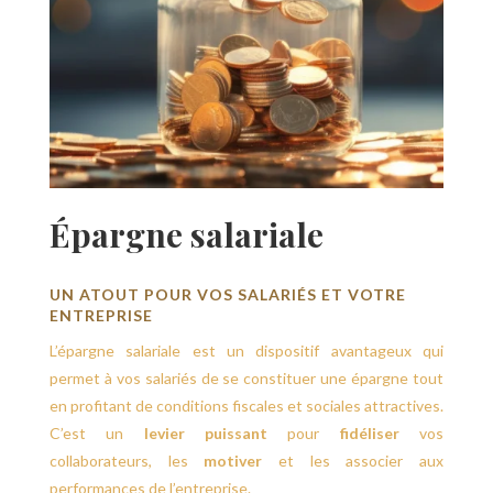
É
pargne salariale
UN ATOUT POUR VOS SALARIÉS ET VOTRE
ENTREPRISE
L’épargne salariale est un dispositif avantageux qui
permet à vos salariés de se constituer une épargne tout
en profitant de conditions fiscales et sociales attractives.
C’est un
levier puissant
pour
fidéliser
vos
collaborateurs, les
motiver
et les associer aux
performances de l’entreprise.