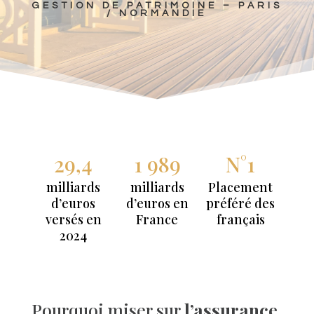
GESTION DE PATRIMOINE – PARIS
/ NORMANDIE
29,4
1 989
N°1
milliards
milliards
Placement
d’euros
d’euros en
préféré des
versés en
France
français
2024
Pourquoi miser sur
l’assurance