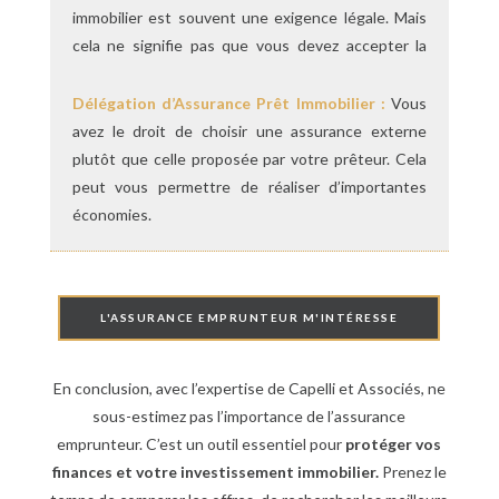
immobilier pour trouver la meilleure offre.
immobilier est souvent une exigence légale. Mais
cela ne signifie pas que vous devez accepter la
première offre venue. Recherchez des taux
compétitifs pour économiser de l’argent à long
Délégation d’Assurance Prêt Immobilier :
Vous
terme.
avez le droit de choisir une assurance externe
plutôt que celle proposée par votre prêteur. Cela
peut vous permettre de réaliser d’importantes
économies.
L'ASSURANCE EMPRUNTEUR M'INTÉRESSE
En conclusion, avec l’expertise de Capelli et Associés, ne
sous-estimez pas l’importance de l’assurance
emprunteur. C’est un outil essentiel pour
protéger vos
finances et votre investissement immobilier.
Prenez le