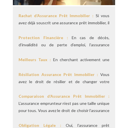
Rachat d’Assurance Prêt Immobilier :
Si vous
avez déjà souscrit une assurance prêt immobilier, il
n’est pas trop tard pour la changer. Vous pouvez
opter pour une assurance plus avantageuse à tout
Protection Financière :
En cas de décès,
moment.
d’invalidité ou de perte d’emploi, l’assurance
emprunteur prend en charge les paiements de
votre prêt. Evitant ainsi à votre famille de
Meilleurs Taux :
En cherchant activement une
supporter cette charge financière.
assurance emprunteur, vous pouvez trouver des
taux plus bas. Ce qui peut considérablement
Résiliation
Assurance Prêt Immobilier :
Vous
réduire le coût global de votre prêt immobilier.
avez le droit de résilier et de changer votre
assurance emprunteur chaque année. Offrant ainsi
une opportunité constante de réduire vos
Comparaison d’Assurance Prêt Immobilier :
dépenses.
L’assurance emprunteur n’est pas une taille unique
pour tous. Vous avez le droit de choisir l’assurance
qui convient le mieux à vos besoins et à votre
budget. Utilisez un comparateur d’assurance prêt
Obligation Légale :
Oui, l’assurance prêt